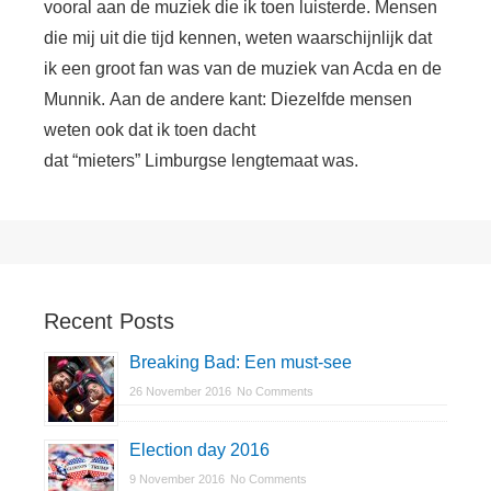
vooral aan de muziek die ik toen luisterde. Mensen
slapen
die mij uit die tijd kennen, weten waarschijnlijk dat
ik een groot fan was van de muziek van Acda en de
Munnik. Aan de andere kant: Diezelfde mensen
weten ook dat ik toen dacht
dat “mieters” Limburgse lengtemaat was.
Primary
Sidebar
Recent Posts
Breaking Bad: Een must-see
26 November 2016
No Comments
Election day 2016
9 November 2016
No Comments