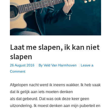
pagina
Laat me slapen, ik kan niet
slapen
26 August 2016
By
Veld Van Harmhoven
Leave a
on
Comment
Laat
me
Afgelopen nacht werd ik ineens wakker. Ik heb vaak
slapen,
dat ik gelijk aan iets moeten denken
ik
als dat gebeurd. Dat was ook deze keer geen
kan
uitzondering. Ik moest denken aan mijn puberteit en
niet