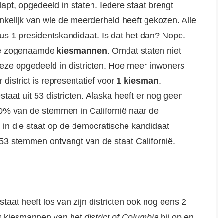
lapt, opgedeeld in staten. Iedere staat brengt
ankelijk van wie de meerderheid heeft gekozen. Alle
us 1 presidentskandidaat. Is dat het dan? Nope.
 de zogenaamde
kiesmannen
. Omdat staten niet
eze opgedeeld in districten. Hoe meer inwoners
 district is representatief voor
1 kiesman
.
staat uit 53 districten. Alaska heeft er nog geen
 50% van de stemmen in Californië naar de
in die staat op de democratische kandidaat
53 stemmen ontvangt van de staat Californië.
staat heeft los van zijn districten ook nog eens 2
e 3 kiesmannen van het
district of Columbia
bij op en