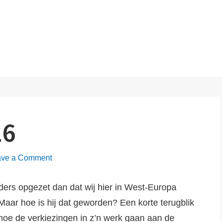
r.nl
16
on
ave a Comment
Election
day
ders opgezet dan dat wij hier in West-Europa
2016
Maar hoe is hij dat geworden? Een korte terugblik
 hoe de verkiezingen in z’n werk gaan aan de