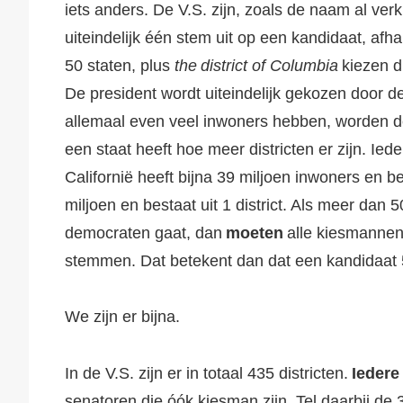
iets anders. De V.S. zijn, zoals de naam al verk
uiteindelijk één stem uit op een kandidaat, afh
50 staten, plus
the
district of Columbia
kiezen d
De president wordt uiteindelijk gekozen door
allemaal even veel inwoners hebben, worden d
een staat heeft hoe meer districten er zijn. Ieder
Californië heeft bijna 39 miljoen inwoners en be
miljoen en bestaat uit 1 district. Als meer dan
democraten gaat, dan
moeten
alle kiesmannen 
stemmen. Dat betekent dan dat een kandidaat 
We zijn er bijna.
In de V.S. zijn er in totaal 435 districten.
Iedere
senatoren die óók kiesman zijn. Tel daarbij d