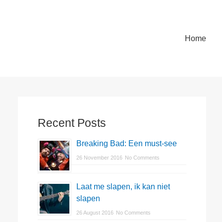
Heade
Home
Menu
Primary
Sidebar
Recent Posts
Breaking Bad: Een must-see
26 November 2016
No Comments
Laat me slapen, ik kan niet
slapen
26 August 2016
No Comments