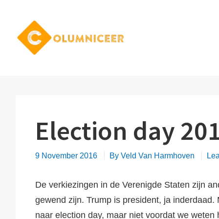
Skip
to
content
Columnicee
Spread the word
Election day 20
9 November 2016
By
Veld Van Harmhoven
Le
De verkiezingen in de Verenigde Staten zijn an
gewend zijn. Trump is president, ja inderdaad. 
naar election day, maar niet voordat we weten