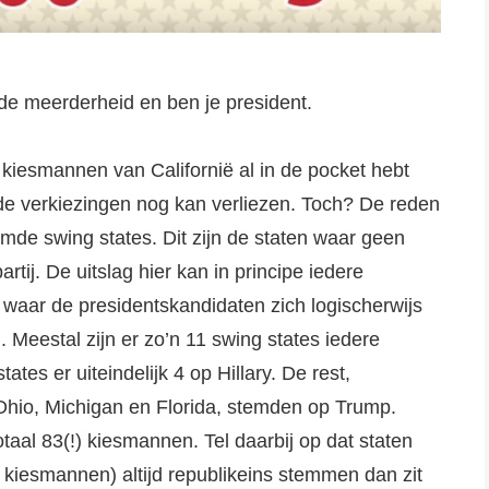
de meerderheid en ben je president.
55 kiesmannen van Californië al in de pocket hebt
e de verkiezingen nog kan verliezen. Toch? De reden
de swing states. Dit zijn de staten waar geen
tij. De uitslag hier kan in principe iedere
en waar de presidentskandidaten zich logischerwijs
Meestal zijn er zo’n 11 swing states iedere
es er uiteindelijk 4 op Hillary. De rest,
 Ohio, Michigan en Florida, stemden op Trump.
otaal 83(!) kiesmannen. Tel daarbij op dat staten
 kiesmannen) altijd republikeins stemmen dan zit